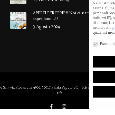
Nel nostro sit
E
essenziali, men
APERTI PER FERIE!!!!!Noi ci siamo ….e vi
personali poss
T
indirizzi IP),
aspettiamo…!!!!
di annunci e c
3 Agosto 2024
nella nostra
p
M
qualsiasi mo
Preferenze Pri
Essenzial
l - via Provanone 4907, 40017 Palata Pepoli (BO) | P.iva: 03721061202 |
Digife
facebook
instagram