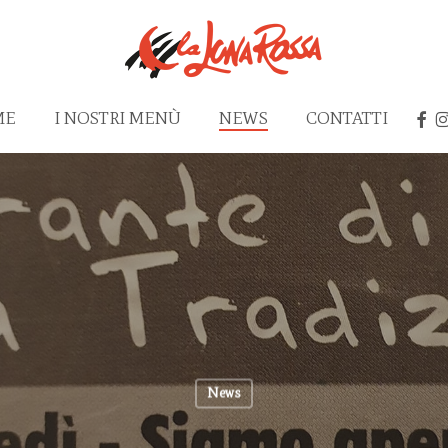
FAC
I
ME
I NOSTRI MENÙ
NEWS
CONTATTI
News