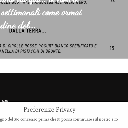
 settimanali come ormai
dine del...
ntatti
Preferenze Privacy
ia Provanone 4907 (30,71 km)
no del tuo consenso prima che tu possa continuare sul nostro sito
0017 Palata Pepoli,