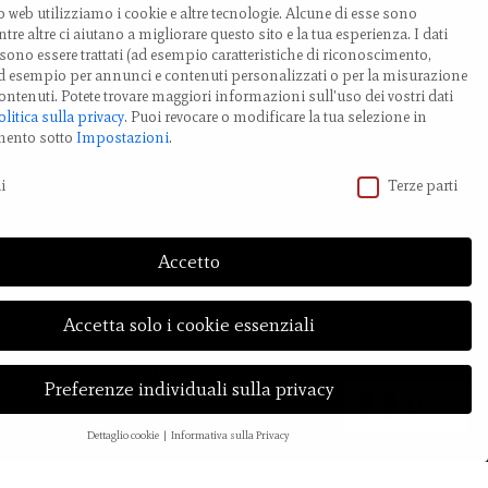
o web utilizziamo i cookie e altre tecnologie. Alcune di esse sono
milia-Romagna, Italy
tre altre ci aiutano a migliorare questo sito e la tua esperienza.
I dati
ono essere trattati (ad esempio caratteristiche di riconoscimento,
EL.: +39 0519 85 919
 ad esempio per annunci e contenuti personalizzati o per la misurazione
ontenuti.
Potete trovare maggiori informazioni sull'uso dei vostri dati
olitica sulla privacy
.
Puoi revocare o modificare la tua selezione in
odifica impostazione Cookies
mento sotto
Impostazioni
.
vacy
i
Terze parti
Accetto
Accetta solo i cookie essenziali
Cookies
e
Privacy Policy
| Credit
Preferenze individuali sulla privacy
Share
IT
Dettaglio cookie
Informativa sulla Privacy
Preferenze Privacy