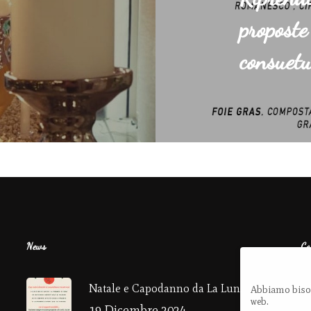
proposte
consuetu
News
Co
V
Natale e Capodanno da La Luna Rossa!
Abbiamo bisog
web.
4
19 Dicembre 2024