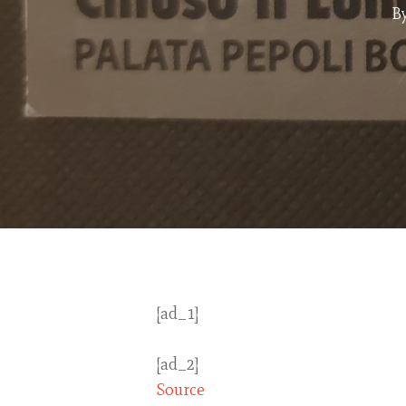
Hit enter to search or ESC to close
B
[ad_1]
[ad_2]
Source