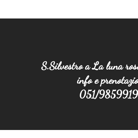
S.Silvestro a La luna ross
info e prenotazio
051/9859919 