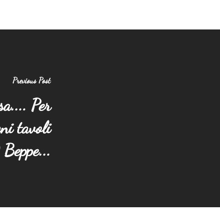
Previous Post
a.... Per
ni tavoli
Beppe...