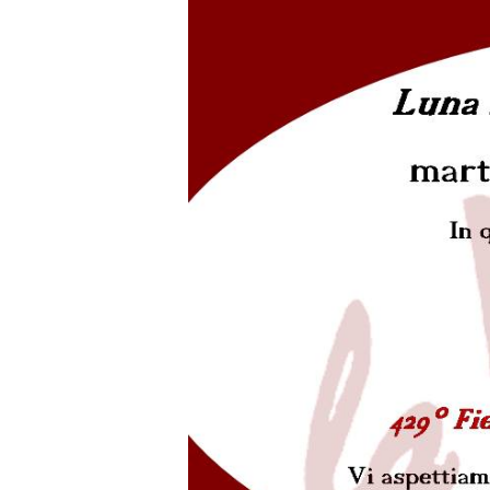
Hit enter to search or ESC to close