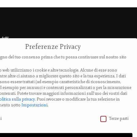
ntatti
Preferenze Privacy
ia Provanone 4907 (30,71 km)
no del tuo consenso prima che tu possa continuare sul nostro sito
0017 Palata Pepoli,
o web utilizziamo i cookie e altre tecnologie. Alcune di esse sono
milia-Romagna, Italy
tre altre ci aiutano a migliorare questo sito e la tua esperienza.
I dati
ono essere trattati (ad esempio caratteristiche di riconoscimento,
EL.: +39 0519 85 919
 ad esempio per annunci e contenuti personalizzati o per la misurazione
ontenuti.
Potete trovare maggiori informazioni sull'uso dei vostri dati
olitica sulla privacy
.
Puoi revocare o modificare la tua selezione in
odifica impostazione Cookies
mento sotto
Impostazioni
.
vacy
i
Terze parti