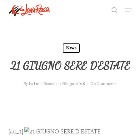
Skip
Menu
to
search
Close
main
Menu
content
News
21 GIUGNO SERE D’ESTATE
By
La Luna Rossa
7 Giugno 2018
No Comments
[ad_1]