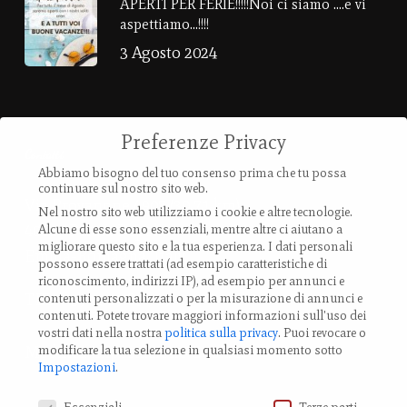
APERTI PER FERIE!!!!!Noi ci siamo ….e vi
aspettiamo…!!!!
3 Agosto 2024
Preferenze Privacy
Contatti
Abbiamo bisogno del tuo consenso prima che tu possa
continuare sul nostro sito web.
Via Provanone 4907 (30,71 km)
Nel nostro sito web utilizziamo i cookie e altre tecnologie.
40017 Palata Pepoli,
Alcune di esse sono essenziali, mentre altre ci aiutano a
migliorare questo sito e la tua esperienza.
I dati personali
Emilia-Romagna, Italy
possono essere trattati (ad esempio caratteristiche di
riconoscimento, indirizzi IP), ad esempio per annunci e
TEL.: +39 0519 85 919
contenuti personalizzati o per la misurazione di annunci e
contenuti.
Potete trovare maggiori informazioni sull'uso dei
vostri dati nella nostra
politica sulla privacy
.
Puoi revocare o
Modifica impostazione Cookies
modificare la tua selezione in qualsiasi momento sotto
Impostazioni
.
Preferenze Privacy