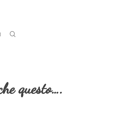
search
EBOOK
NSTAGRAM
che questo….