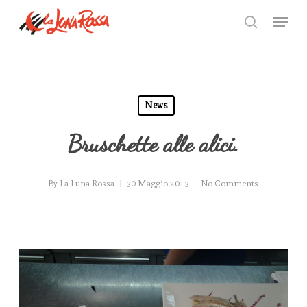
Skip
Menu
to
search
Close
main
Menu
content
News
Bruschette alle alici.
By
La Luna Rossa
30 Maggio 2013
No Comments