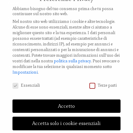
Contatti
Abbiamo bisogno del tuo consenso prima che tu possa
continuare sul nostro sito web.
Via Provanone 4907 (30,71 km)
Nel nostro sito web utilizziamo i cookie e altre tecnologie.
40017 Palata Pepoli,
Alcune di esse sono essenziali, mentre altre ci aiutano a
migliorare questo sito e la tua esperienza.
I dati personali
Emilia-Romagna, Italy
possono essere trattati (ad esempio caratteristiche di
riconoscimento, indirizzi IP), ad esempio per annunci e
TEL.: +39 0519 85 919
contenuti personalizzati o per la misurazione di annunci e
contenuti.
Potete trovare maggiori informazioni sull'uso dei
vostri dati nella nostra
politica sulla privacy
.
Puoi revocare o
modificare la tua selezione in qualsiasi momento sotto
Modifica impostazione Cookies
Impostazioni
.
Preferenze Privacy
Essenziali
Terze parti
Accetto
© 2023 LA LUNA ROSSA Nemo Srl - via Provanone 4907, 40017
Palata Pepoli (BO) | P.iva: 03721061202 |
Cookies
e
Privacy Policy
|
Accetta solo i cookie essenziali
Credit
Digife