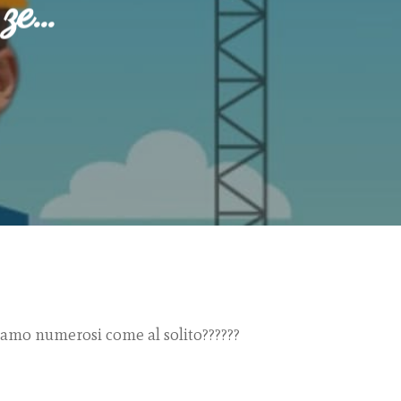
 ze…
ttiamo numerosi come al solito
?
?
?
?
?
?