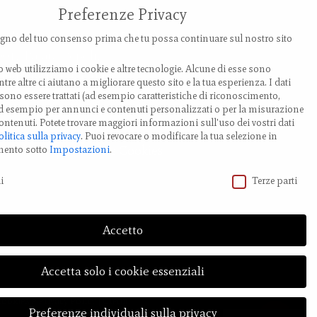
Preferenze Privacy
ia Provanone 4907 (30,71 km)
no del tuo consenso prima che tu possa continuare sul nostro sito
0017 Palata Pepoli,
o web utilizziamo i cookie e altre tecnologie. Alcune di esse sono
milia-Romagna, Italy
tre altre ci aiutano a migliorare questo sito e la tua esperienza.
I dati
ono essere trattati (ad esempio caratteristiche di riconoscimento,
EL.: +39 0519 85 919
 ad esempio per annunci e contenuti personalizzati o per la misurazione
ontenuti.
Potete trovare maggiori informazioni sull'uso dei vostri dati
olitica sulla privacy
.
Puoi revocare o modificare la tua selezione in
odifica impostazione Cookies
mento sotto
Impostazioni
.
vacy
i
Terze parti
Accetto
Accetta solo i cookie essenziali
Cookies
e
Privacy Policy
| Credit
Preferenze individuali sulla privacy