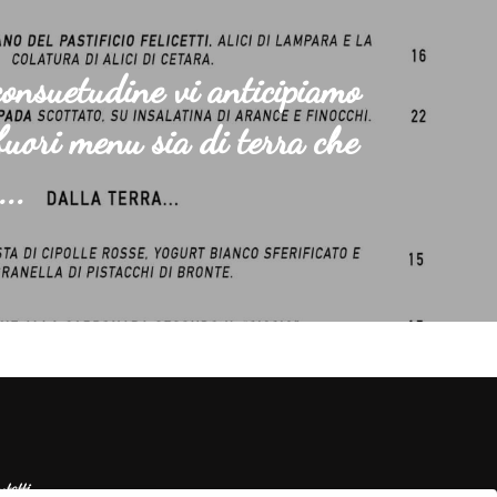
onsuetudine vi anticipiamo
 fuori menu sia di terra che
...
ntatti