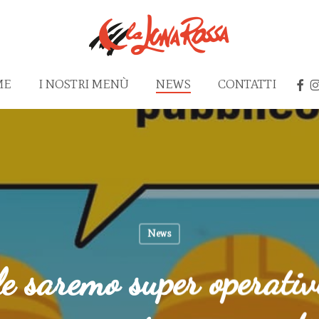
FAC
I
ME
I NOSTRI MENÙ
NEWS
CONTATTI
News
 saremo super operativi