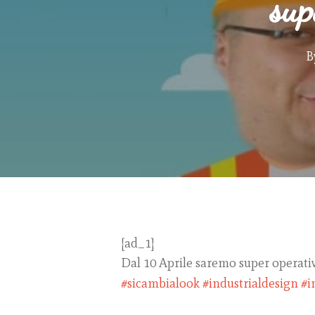
sup
Hit enter to search or ESC to close
B
[ad_1]
Dal 10 Aprile saremo super operativ
#sicambialook
#industrialdesign
#i