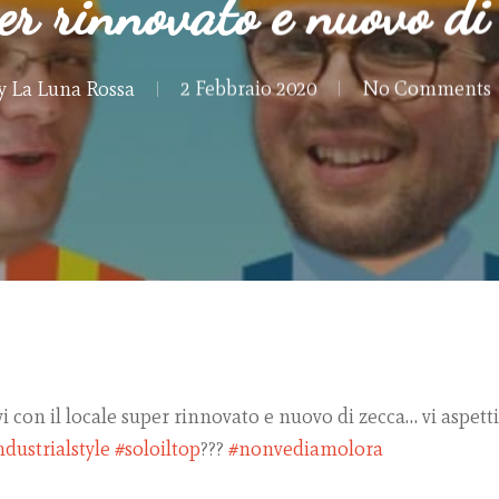
er rinnovato e nuovo di
y
La Luna Rossa
2 Febbraio 2020
No Comments
i con il locale super rinnovato e nuovo di zecca… vi aspe
ndustrialstyle
#soloiltop
#nonvediamolora
?
?
?