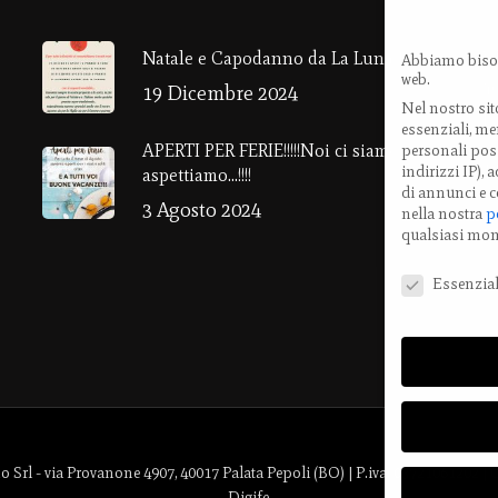
V
Natale e Capodanno da La Luna Rossa!
Abbiamo bisog
web.
4
19 Dicembre 2024
Nel nostro sit
E
essenziali, men
APERTI PER FERIE!!!!!Noi ci siamo ….e vi
personali poss
T
indirizzi IP),
aspettiamo…!!!!
di annunci e c
3 Agosto 2024
nella nostra
p
M
qualsiasi mo
Preferenze Pri
Essenzial
l - via Provanone 4907, 40017 Palata Pepoli (BO) | P.iva: 03721061202 |
Digife