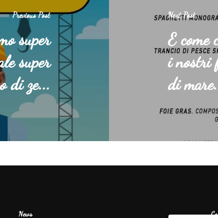
Previous Post
Next Post
mo super
E come c
cale super
i nostri
 di ze...
di mare.
News
Co