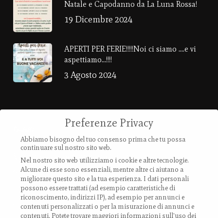
Natale e Capodanno da La Luna Rossa!
19 Dicembre 2024
APERTI PER FERIE!!!!!Noi ci siamo ….e vi
aspettiamo…!!!!
3 Agosto 2024
Preferenze Privacy
Contatti
Abbiamo bisogno del tuo consenso prima che tu possa
continuare sul nostro sito web.
Via Provanone 4907 (30,71 km)
Nel nostro sito web utilizziamo i cookie e altre tecnologie.
40017 Palata Pepoli,
Alcune di esse sono essenziali, mentre altre ci aiutano a
migliorare questo sito e la tua esperienza.
I dati personali
Emilia-Romagna, Italy
possono essere trattati (ad esempio caratteristiche di
riconoscimento, indirizzi IP), ad esempio per annunci e
TEL.: +39 0519 85 919
contenuti personalizzati o per la misurazione di annunci e
contenuti.
Potete trovare maggiori informazioni sull'uso dei