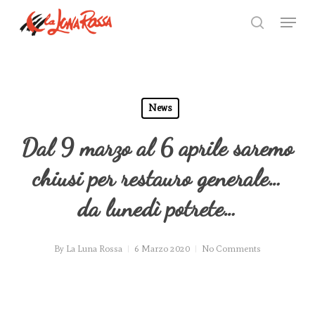
Skip
Menu
to
search
Close
main
Menu
content
News
Dal 9 marzo al 6 aprile saremo
chiusi per restauro generale…
da lunedì potrete…
By
La Luna Rossa
6 Marzo 2020
No Comments