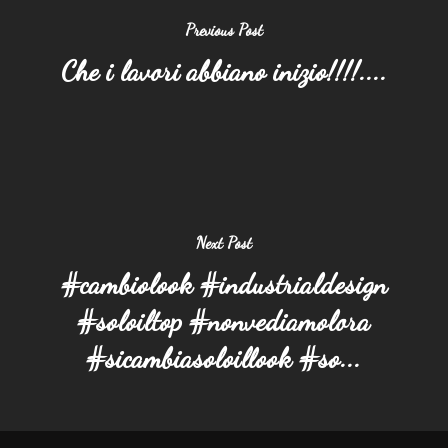
Previous Post
Che i lavori abbiano inizio!!!!....
Next Post
#cambiolook #industrialdesign
#soloiltop #nonvediamolora
#sicambiasoloillook #so...