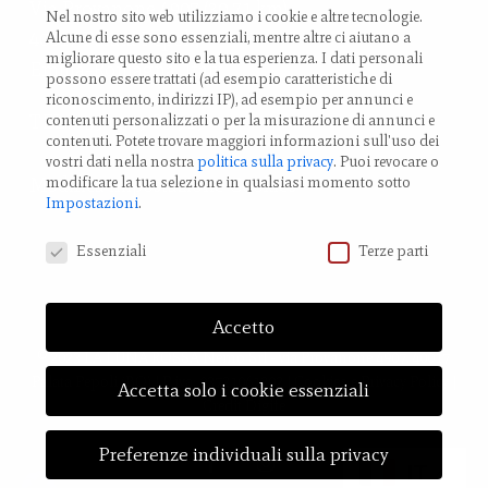
Via Provanone 4907 (30,71 km)
Nel nostro sito web utilizziamo i cookie e altre tecnologie.
40017 Palata Pepoli,
Alcune di esse sono essenziali, mentre altre ci aiutano a
migliorare questo sito e la tua esperienza.
I dati personali
Emilia-Romagna, Italy
possono essere trattati (ad esempio caratteristiche di
riconoscimento, indirizzi IP), ad esempio per annunci e
TEL.: +39 0519 85 919
contenuti personalizzati o per la misurazione di annunci e
contenuti.
Potete trovare maggiori informazioni sull'uso dei
vostri dati nella nostra
politica sulla privacy
.
Puoi revocare o
modificare la tua selezione in qualsiasi momento sotto
Modifica impostazione Cookies
Impostazioni
.
Preferenze Privacy
Essenziali
Terze parti
Accetto
© 2023 LA LUNA ROSSA Nemo Srl - via Provanone 4907, 40017
Palata Pepoli (BO) | P.iva: 03721061202 |
Cookies
e
Privacy Policy
|
Accetta solo i cookie essenziali
Credit
Digife
Preferenze individuali sulla privacy
facebook
instagram
IT