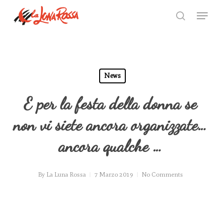
Skip
Menu
to
search
Close
main
Menu
content
News
E per la festa della donna se
non vi siete ancora organizzate…
ancora qualche …
By
La Luna Rossa
7 Marzo 2019
No Comments