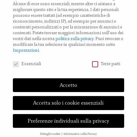
40017 Palata Pepoli,
Alcune di esse sono essenziali, mentre altre ci aiutano a
migliorare questo sito e la tua esperienza.
I dati personali
Emilia-Romagna, Italy
possono essere trattati (ad esempio caratteristiche di
riconoscimento, indirizzi IP), ad esempio per annunci e
TEL.: +39 0519 85 919
contenuti personalizzati o per la misurazione di annunci e
contenuti.
Potete trovare maggiori informazioni sull'uso dei
vostri dati nella nostra
politica sulla privacy
.
Puoi revocare o
modificare la tua selezione in qualsiasi momento sotto
Modifica impostazione Cookies
Impostazioni
.
Preferenze Privacy
Essenziali
Terze parti
Accetto
© 2023 LA LUNA ROSSA Nemo Srl - via Provanone 4907, 40017
Palata Pepoli (BO) | P.iva: 03721061202 |
Cookies
e
Privacy Policy
|
Accetta solo i cookie essenziali
Credit
Digife
Preferenze individuali sulla privacy
facebook
instagram
IT
Dettaglio cookie
Informativa sulla Privacy