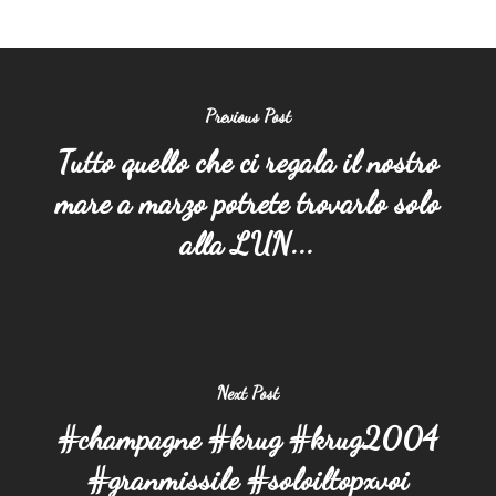
Previous Post
Tutto quello che ci regala il nostro
mare a marzo potrete trovarlo solo
alla LUN...
Next Post
#champagne #krug #krug2004
#granmissile #soloiltopxvoi