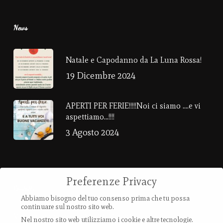
News
Natale e Capodanno da La Luna Rossa!
19 Dicembre 2024
APERTI PER FERIE!!!!!Noi ci siamo ….e vi
aspettiamo…!!!!
3 Agosto 2024
Preferenze Privacy
Contatti
Abbiamo bisogno del tuo consenso prima che tu possa
continuare sul nostro sito web.
Via Provanone 4907 (30,71 km)
Nel nostro sito web utilizziamo i cookie e altre tecnologie.