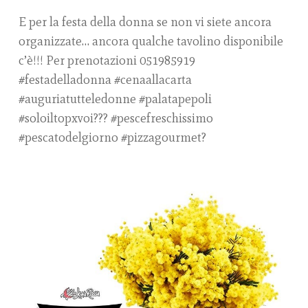
E per la festa della donna se non vi siete ancora
organizzate… ancora qualche tavolino disponibile
c’è!!! Per prenotazioni 051985919
#festadelladonna #cenaallacarta
#auguriatutteledonne #palatapepoli
#soloiltopxvoi??? #pescefreschissimo
#pescatodelgiorno #pizzagourmet?