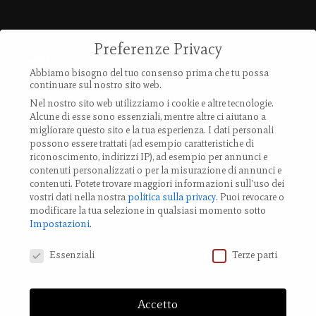
Preferenze Privacy
Contatti
Abbiamo bisogno del tuo consenso prima che tu possa
continuare sul nostro sito web.
Via Provanone 4907 (30,71 km)
Nel nostro sito web utilizziamo i cookie e altre tecnologie.
40017 Palata Pepoli,
Alcune di esse sono essenziali, mentre altre ci aiutano a
migliorare questo sito e la tua esperienza.
I dati personali
Emilia-Romagna, Italy
possono essere trattati (ad esempio caratteristiche di
riconoscimento, indirizzi IP), ad esempio per annunci e
TEL.: +39 0519 85 919
contenuti personalizzati o per la misurazione di annunci e
contenuti.
Potete trovare maggiori informazioni sull'uso dei
vostri dati nella nostra
politica sulla privacy
.
Puoi revocare o
Modifica impostazione Cookies
modificare la tua selezione in qualsiasi momento sotto
Impostazioni
.
Preferenze Privacy
Essenziali
Terze parti
Accetto