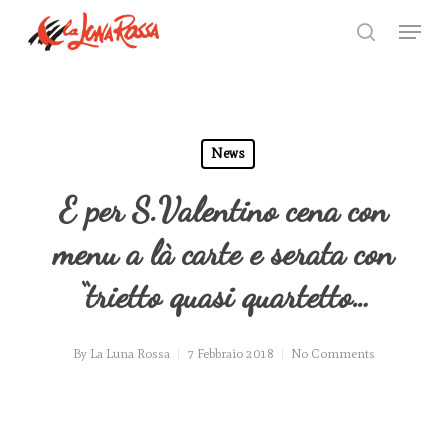
Skip
Menu
to
search
Close
main
Menu
content
News
E per S.Valentino cena con
menu a là carte e serata con
“trietto quasi quartetto…
By
La Luna Rossa
7 Febbraio 2018
No Comments