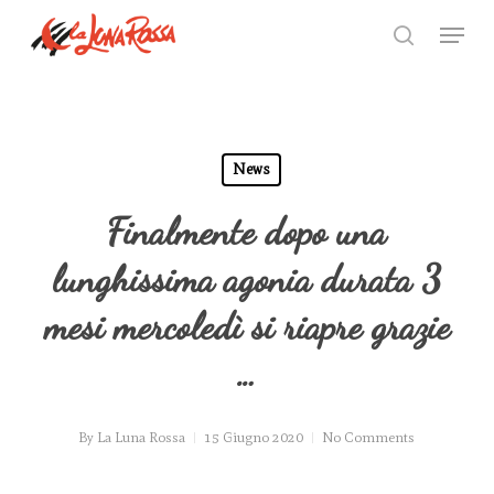
Skip
Menu
to
search
Close
main
Menu
content
News
Finalmente dopo una
lunghissima agonia durata 3
mesi mercoledì si riapre grazie
…
By
La Luna Rossa
15 Giugno 2020
No Comments