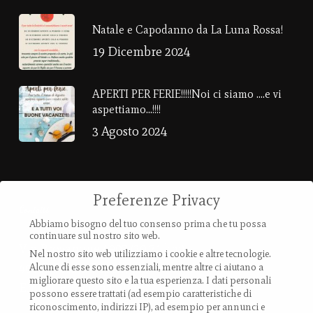
Natale e Capodanno da La Luna Rossa!
19 Dicembre 2024
APERTI PER FERIE!!!!!Noi ci siamo ….e vi
aspettiamo…!!!!
3 Agosto 2024
Preferenze Privacy
Contatti
Abbiamo bisogno del tuo consenso prima che tu possa
continuare sul nostro sito web.
Via Provanone 4907 (30,71 km)
Nel nostro sito web utilizziamo i cookie e altre tecnologie.
40017 Palata Pepoli,
Alcune di esse sono essenziali, mentre altre ci aiutano a
migliorare questo sito e la tua esperienza.
I dati personali
Emilia-Romagna, Italy
possono essere trattati (ad esempio caratteristiche di
riconoscimento, indirizzi IP), ad esempio per annunci e