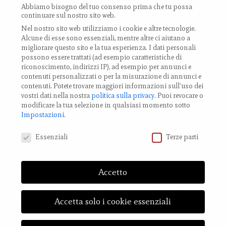
Abbiamo bisogno del tuo consenso prima che tu possa
continuare sul nostro sito web.
Via Provanone 4907 (30,71 km)
Nel nostro sito web utilizziamo i cookie e altre tecnologie.
40017 Palata Pepoli,
Alcune di esse sono essenziali, mentre altre ci aiutano a
migliorare questo sito e la tua esperienza.
I dati personali
Emilia-Romagna, Italy
possono essere trattati (ad esempio caratteristiche di
riconoscimento, indirizzi IP), ad esempio per annunci e
TEL.: +39 0519 85 919
contenuti personalizzati o per la misurazione di annunci e
contenuti.
Potete trovare maggiori informazioni sull'uso dei
vostri dati nella nostra
politica sulla privacy
.
Puoi revocare o
modificare la tua selezione in qualsiasi momento sotto
Modifica impostazione Cookies
Impostazioni
.
Preferenze Privacy
Essenziali
Terze parti
Accetto
© 2023 LA LUNA ROSSA Nemo Srl - via Provanone 4907, 40017
Palata Pepoli (BO) | P.iva: 03721061202 |
Cookies
e
Privacy Policy
|
Accetta solo i cookie essenziali
Credit
Digife