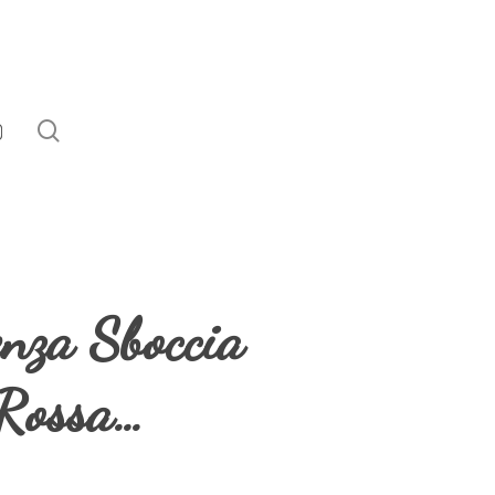
search
EBOOK
NSTAGRAM
enza Sboccia
Rossa…