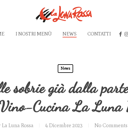
FAC
I
ME
I NOSTRI MENÙ
NEWS
CONTATTI
News
lle sobrie già dalla part
-Vino-Cucina La Luna 
y
La Luna Rossa
4 Dicembre 2023
No Comments