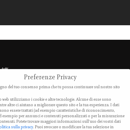
ntatti
Preferenze Privacy
ia Provanone 4907 (30,71 km)
no del tuo consenso prima che tu possa continuare sul nostro sito
0017 Palata Pepoli,
o web utilizziamo i cookie e altre tecnologie. Alcune di esse sono
milia-Romagna, Italy
tre altre ci aiutano a migliorare questo sito e la tua esperienza.
I dati
ono essere trattati (ad esempio caratteristiche di riconoscimento,
EL.: +39 0519 85 919
 ad esempio per annunci e contenuti personalizzati o per la misurazione
ontenuti.
Potete trovare maggiori informazioni sull'uso dei vostri dati
olitica sulla privacy
.
Puoi revocare o modificare la tua selezione in