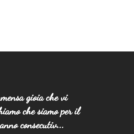
mensa gioia che vi
iamo che siamo per il
anno consecutiv...