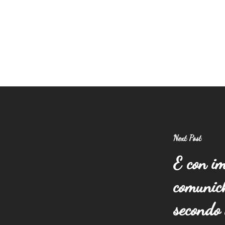
Next Post
E con im
comunich
secondo 