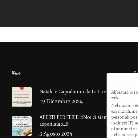
News
Co
V
Natale e Capodanno da La Luna Rossa!
Abbiamo bisog
web.
4
19 Dicembre 2024
Nel nostro sit
E
essenziali, men
APERTI PER FERIE!!!!!Noi ci siamo ….e vi
personali poss
T
indirizzi IP),
aspettiamo…!!!!
di annunci e c
3 Agosto 2024
nella nostra
p