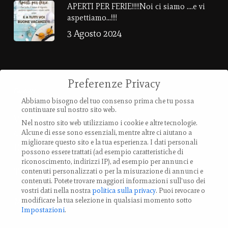
APERTI PER FERIE!!!!!Noi ci siamo ….e vi
aspettiamo…!!!!
3 Agosto 2024
Preferenze Privacy
Contatti
Abbiamo bisogno del tuo consenso prima che tu possa
continuare sul nostro sito web.
Via Provanone 4907 (30,71 km)
Nel nostro sito web utilizziamo i cookie e altre tecnologie.
40017 Palata Pepoli,
Alcune di esse sono essenziali, mentre altre ci aiutano a
migliorare questo sito e la tua esperienza.
I dati personali
Emilia-Romagna, Italy
possono essere trattati (ad esempio caratteristiche di
riconoscimento, indirizzi IP), ad esempio per annunci e
TEL.: +39 0519 85 919
contenuti personalizzati o per la misurazione di annunci e
contenuti.
Potete trovare maggiori informazioni sull'uso dei
vostri dati nella nostra
politica sulla privacy
.
Puoi revocare o
modificare la tua selezione in qualsiasi momento sotto
Modifica impostazione Cookies
Impostazioni
.
Preferenze Privacy