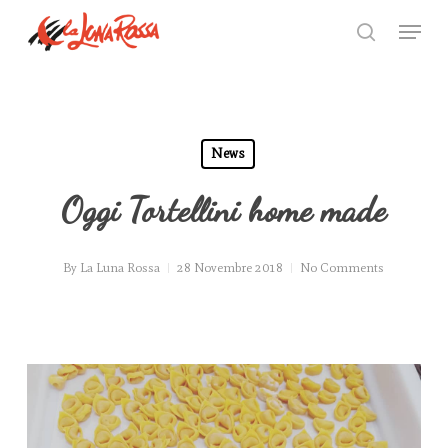
Skip
Menu
to
search
Close
main
Menu
content
News
Oggi Tortellini home made
By
La Luna Rossa
28 Novembre 2018
No Comments