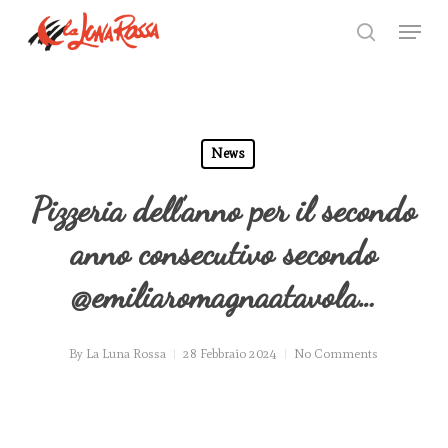
Skip
Menu
to
search
Close
main
Menu
content
News
Pizzeria dell’anno per il secondo
anno consecutivo secondo
@emiliaromagnaatavola…
By
La Luna Rossa
28 Febbraio 2024
No Comments