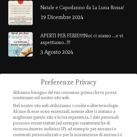
Natale e Capodanno da La Luna Rossa!
19 Dicembre 2024
APERTI PER FERIE!!!!!Noi ci siamo ….e vi
aspettiamo…!!!!
3 Agosto 2024
Preferenze Privacy
Contatti
Abbiamo bisogno del tuo consenso prima che tu possa
continuare sul nostro sito web.
Via Provanone 4907 (30,71 km)
Nel nostro sito web utilizziamo i cookie e altre tecnologie.
40017 Palata Pepoli,
Alcune di esse sono essenziali, mentre altre ci aiutano a
migliorare questo sito e la tua esperienza.
I dati personali
Emilia-Romagna, Italy
possono essere trattati (ad esempio caratteristiche di
riconoscimento, indirizzi IP), ad esempio per annunci e
TEL.: +39 0519 85 919
contenuti personalizzati o per la misurazione di annunci e