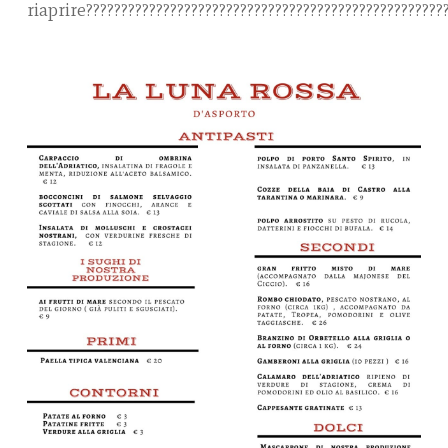
riaprire
????
????
????
????
????
????
????
????
????
????
????
????
???