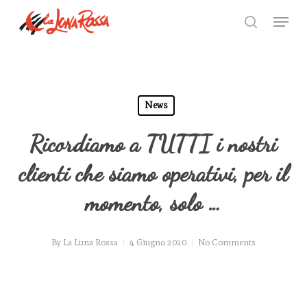
Skip
Menu
to
search
Close
main
Menu
content
News
Ricordiamo a TUTTI i nostri
clienti che siamo operativi, per il
momento, solo …
By
La Luna Rossa
4 Giugno 2020
No Comments