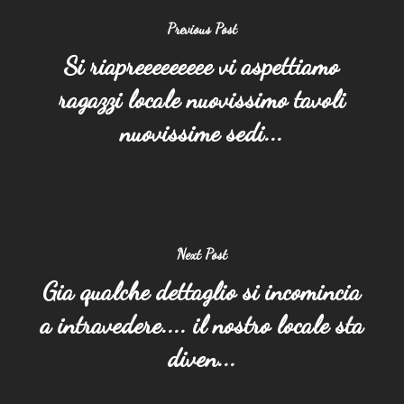
Previous Post
Si riapreeeeeeeee vi aspettiamo
ragazzi locale nuovissimo tavoli
nuovissime sedi...
Next Post
Gia qualche dettaglio si incomincia
a intravedere.... il nostro locale sta
diven...