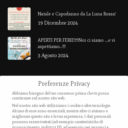
Natale e Capodanno da La Luna Rossa!
19 Dicembre 2024
APERTI PER FERIE!!!!!Noi ci siamo ….e vi
aspettiamo…!!!!
3 Agosto 2024
Preferenze Privacy
Contatti
Abbiamo bisogno del tuo consenso prima che tu possa
continuare sul nostro sito web.
Via Provanone 4907 (30,71 km)
Nel nostro sito web utilizziamo i cookie e altre tecnologie.
40017 Palata Pepoli,
Alcune di esse sono essenziali, mentre altre ci aiutano a
migliorare questo sito e la tua esperienza.
I dati personali
Emilia-Romagna, Italy
possono essere trattati (ad esempio caratteristiche di
riconoscimento, indirizzi IP), ad esempio per annunci e