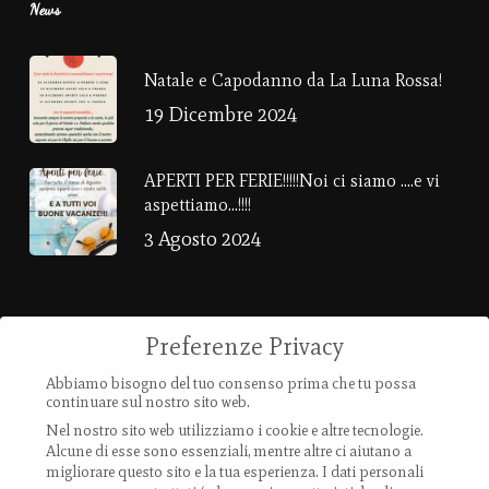
News
Natale e Capodanno da La Luna Rossa!
19 Dicembre 2024
APERTI PER FERIE!!!!!Noi ci siamo ….e vi
aspettiamo…!!!!
3 Agosto 2024
Preferenze Privacy
Contatti
Abbiamo bisogno del tuo consenso prima che tu possa
continuare sul nostro sito web.
Via Provanone 4907 (30,71 km)
Nel nostro sito web utilizziamo i cookie e altre tecnologie.
40017 Palata Pepoli,
Alcune di esse sono essenziali, mentre altre ci aiutano a
migliorare questo sito e la tua esperienza.
I dati personali
Emilia-Romagna, Italy