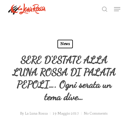
Skip
Menu
to
search
Close
main
Menu
content
News
SERE D'ESTATE ALLA
LUNA ROSSA DI PALATA
PEPOLI…. Ogni serata un
tema dive…
By
La Luna Rossa
19 Maggio 2017
No Comments