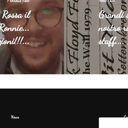
Previous Post
Next Post
 Rossa il
Grandi s
Ronnie...
nostro r
oni!!!...
staff....
News
Co