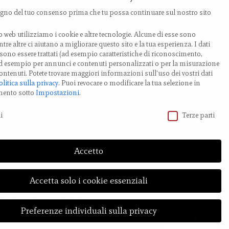
ia Provanone 4907 (30,71 km)
no del tuo consenso prima che tu possa continuare sul nostro sito
0017 Palata Pepoli,
o web utilizziamo i cookie e altre tecnologie. Alcune di esse sono
milia-Romagna, Italy
tre altre ci aiutano a migliorare questo sito e la tua esperienza.
I dati
ono essere trattati (ad esempio caratteristiche di riconoscimento,
EL.: +39 0519 85 919
 ad esempio per annunci e contenuti personalizzati o per la misurazione
ontenuti.
Potete trovare maggiori informazioni sull'uso dei vostri dati
olitica sulla privacy
.
Puoi revocare o modificare la tua selezione in
odifica impostazione Cookies
mento sotto
Impostazioni
.
vacy
i
Terze parti
Accetto
Accetta solo i cookie essenziali
Cookies
e
Privacy Policy
| Credit
Preferenze individuali sulla privacy
Share
IT