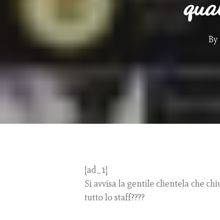
qua
Hit enter to search or ESC to close
By
[ad_1]
Si avvisa la gentile clientela che ch
tutto lo staff????