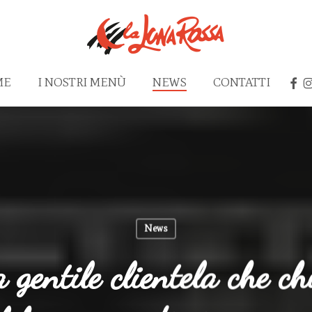
FAC
I
ME
I NOSTRI MENÙ
NEWS
CONTATTI
News
a gentile clientela che c