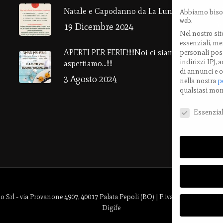
V
Natale e Capodanno da La Luna Rossa!
Abbiamo bisog
web.
4
19 Dicembre 2024
Nel nostro sit
E
essenziali, men
APERTI PER FERIE!!!!!Noi ci siamo ….e vi
personali poss
T
indirizzi IP),
aspettiamo…!!!!
di annunci e c
3 Agosto 2024
nella nostra
p
M
qualsiasi mo
Preferenze Pri
Essenzial
l - via Provanone 4907, 40017 Palata Pepoli (BO) | P.iva: 03721061202 |
Digife