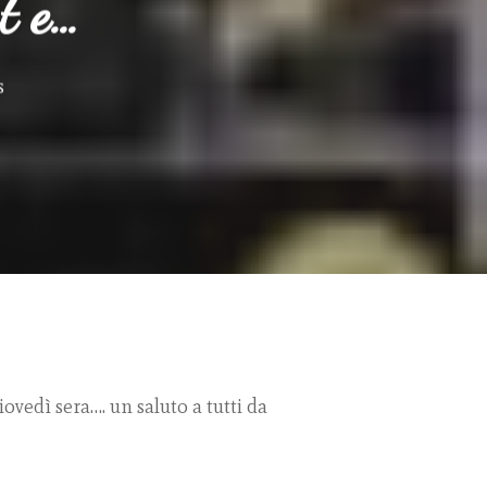
t e…
s
iovedì sera…. un saluto a tutti da