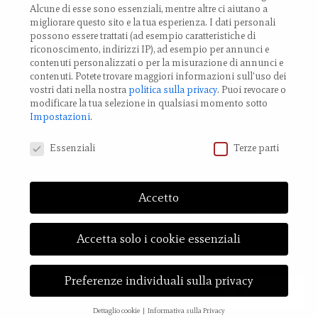
40017 Palata Pepoli,
Alcune di esse sono essenziali, mentre altre ci aiutano a
migliorare questo sito e la tua esperienza.
I dati personali
Emilia-Romagna, Italy
possono essere trattati (ad esempio caratteristiche di
riconoscimento, indirizzi IP), ad esempio per annunci e
TEL.: +39 0519 85 919
contenuti personalizzati o per la misurazione di annunci e
contenuti.
Potete trovare maggiori informazioni sull'uso dei
vostri dati nella nostra
politica sulla privacy
.
Puoi revocare o
modificare la tua selezione in qualsiasi momento sotto
Modifica impostazione Cookies
Impostazioni
.
Preferenze Privacy
Essenziali
Terze parti
Accetto
© 2023 LA LUNA ROSSA Nemo Srl - via Provanone 4907, 40017
Palata Pepoli (BO) | P.iva: 03721061202 |
Cookies
e
Privacy Policy
|
Accetta solo i cookie essenziali
Credit
Digife
Preferenze individuali sulla privacy
facebook
instagram
IT
Dettaglio cookie
Informativa sulla Privacy