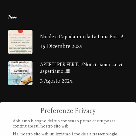
News
Natale e Capodanno da La Luna Rossa!
19 Dicembre 2024
APERTI PER FERIE!!!!!Noi ci siamo ….e vi
aspettiamo…!!!!
3 Agosto 2024
Preferenze Privacy
Contatti
Abbiamo bisogno del tuo consenso prima che tu possa
continuare sul nostro sito web.
Via Provanone 4907 (30,71 km)
Nel nostro sito web utilizziamo i cookie e altre tecnologie.