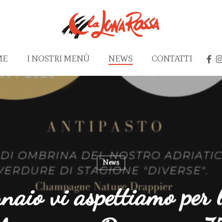
FAC
I
ME
I NOSTRI MENÙ
NEWS
CONTATTI
News
naio vi aspettiamo per 