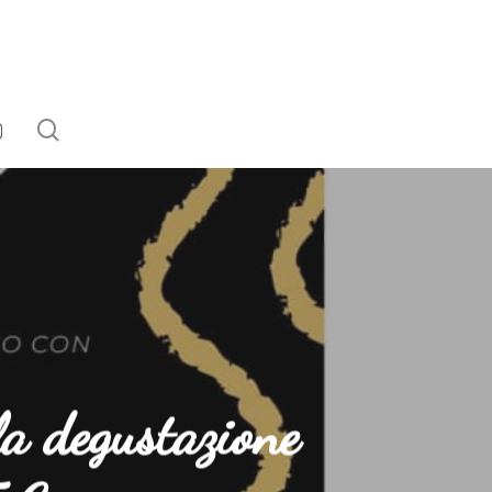
search
EBOOK
NSTAGRAM
la degustazione