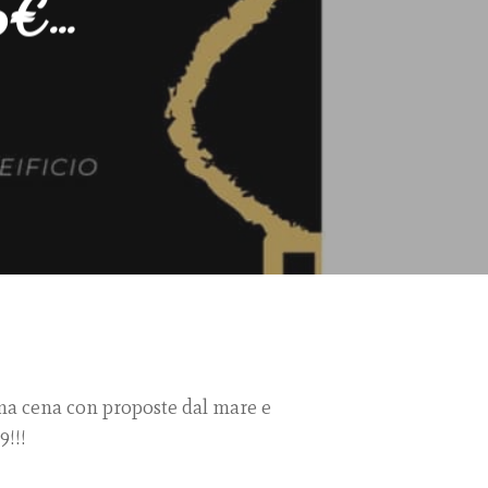
75€…
na cena con proposte dal mare e
!!!