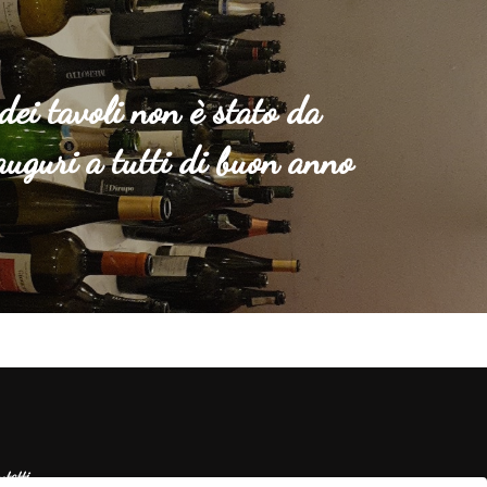
 dei tavoli non è stato da
auguri a tutti di buon anno
ntatti