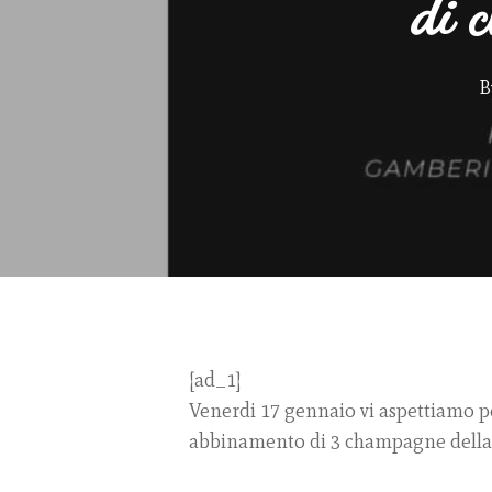
di 
Hit enter to search or ESC to close
B
[ad_1]
Venerdi 17 gennaio vi aspettiamo p
abbinamento di 3 champagne della 