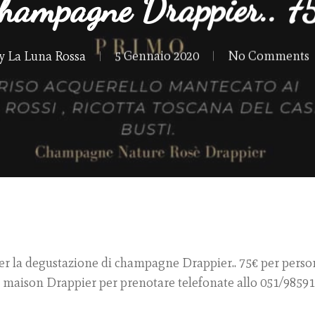
champagne Drappier.. 
y
La Luna Rossa
5 Gennaio 2020
No Comments
er la degustazione di champagne Drappier.. 75€ per perso
maison Drappier per prenotare telefonate allo 051/985919