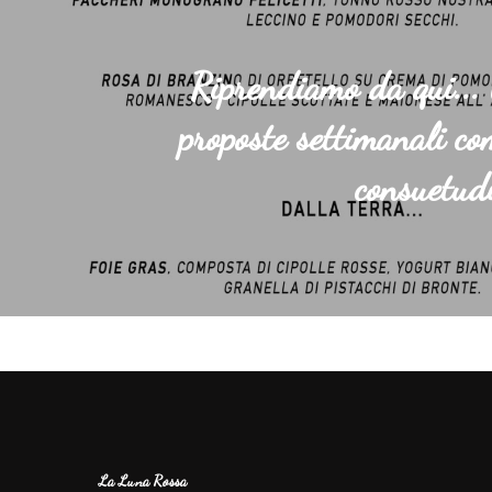
Riprendiamo da qui... 
proposte settimanali c
consuetudi
La Luna Rossa