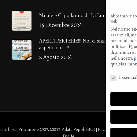
V
Natale e Capodanno da La Luna Rossa!
Abbiamo bisog
web.
4
19 Dicembre 2024
Nel nostro sit
E
essenziali, men
APERTI PER FERIE!!!!!Noi ci siamo ….e vi
personali poss
T
indirizzi IP),
aspettiamo…!!!!
di annunci e c
3 Agosto 2024
nella nostra
p
M
qualsiasi mo
Preferenze Pri
Essenzial
l - via Provanone 4907, 40017 Palata Pepoli (BO) | P.iva: 03721061202 |
Digife