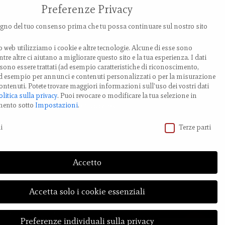
Preferenze Privacy
ia Provanone 4907 (30,71 km)
no del tuo consenso prima che tu possa continuare sul nostro sito
0017 Palata Pepoli,
o web utilizziamo i cookie e altre tecnologie. Alcune di esse sono
milia-Romagna, Italy
tre altre ci aiutano a migliorare questo sito e la tua esperienza.
I dati
ono essere trattati (ad esempio caratteristiche di riconoscimento,
EL.: +39 0519 85 919
 ad esempio per annunci e contenuti personalizzati o per la misurazione
ontenuti.
Potete trovare maggiori informazioni sull'uso dei vostri dati
olitica sulla privacy
.
Puoi revocare o modificare la tua selezione in
odifica impostazione Cookies
mento sotto
Impostazioni
.
vacy
i
Terze parti
Accetto
Accetta solo i cookie essenziali
Cookies
e
Privacy Policy
| Credit
Preferenze individuali sulla privacy