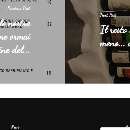
Previous Post
Next Post
le nostre
Il resto
ome ormai
meno... 
ne del...
News
Co