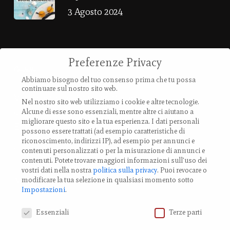
3 Agosto 2024
Preferenze Privacy
Contatti
Abbiamo bisogno del tuo consenso prima che tu possa
continuare sul nostro sito web.
Via Provanone 4907 (30,71 km)
Nel nostro sito web utilizziamo i cookie e altre tecnologie.
40017 Palata Pepoli,
Alcune di esse sono essenziali, mentre altre ci aiutano a
migliorare questo sito e la tua esperienza.
I dati personali
Emilia-Romagna, Italy
possono essere trattati (ad esempio caratteristiche di
riconoscimento, indirizzi IP), ad esempio per annunci e
TEL.: +39 0519 85 919
contenuti personalizzati o per la misurazione di annunci e
contenuti.
Potete trovare maggiori informazioni sull'uso dei
vostri dati nella nostra
politica sulla privacy
.
Puoi revocare o
modificare la tua selezione in qualsiasi momento sotto
Modifica impostazione Cookies
Impostazioni
.
Preferenze Privacy
Essenziali
Terze parti