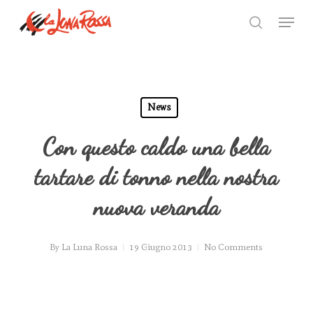
Skip
Menu
to
search
Close
main
Menu
content
News
Con questo caldo una bella
tartare di tonno nella nostra
nuova veranda
By
La Luna Rossa
19 Giugno 2013
No Comments