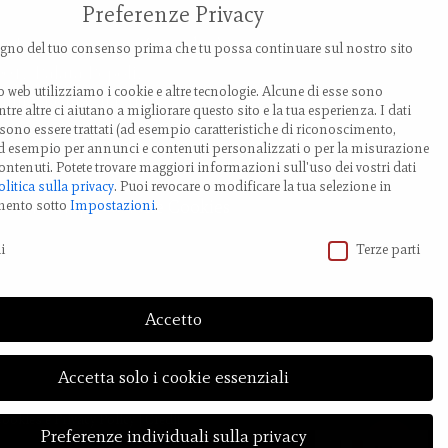
Preferenze Privacy
ia Provanone 4907 (30,71 km)
no del tuo consenso prima che tu possa continuare sul nostro sito
0017 Palata Pepoli,
o web utilizziamo i cookie e altre tecnologie. Alcune di esse sono
milia-Romagna, Italy
tre altre ci aiutano a migliorare questo sito e la tua esperienza.
I dati
ono essere trattati (ad esempio caratteristiche di riconoscimento,
EL.: +39 0519 85 919
 ad esempio per annunci e contenuti personalizzati o per la misurazione
ontenuti.
Potete trovare maggiori informazioni sull'uso dei vostri dati
olitica sulla privacy
.
Puoi revocare o modificare la tua selezione in
odifica impostazione Cookies
mento sotto
Impostazioni
.
vacy
i
Terze parti
Accetto
Accetta solo i cookie essenziali
Cookies
e
Privacy Policy
| Credit
Preferenze individuali sulla privacy
Share