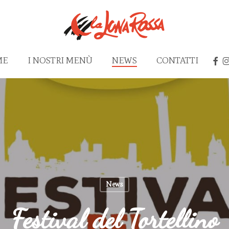
FAC
I
ME
I NOSTRI MENÙ
NEWS
CONTATTI
News
Festival del Tortellino