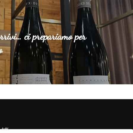
rrivi… ci prepariamo per
o
ntatti