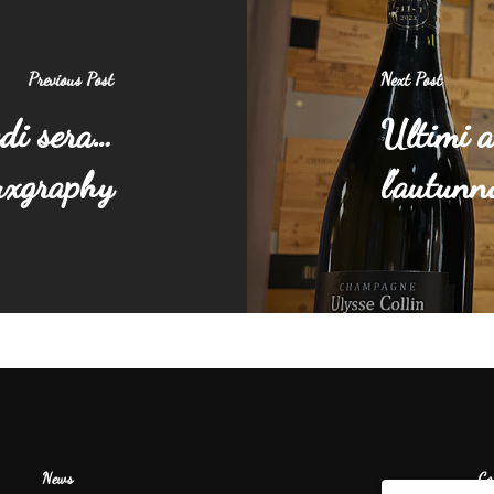
Previous Post
Next Post
edi sera…
Ultimi a
uxgraphy
l’autunn
News
Co