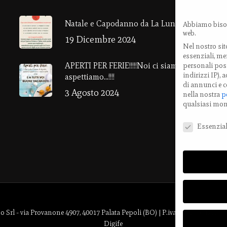
V
Natale e Capodanno da La Luna Rossa!
Abbiamo bisog
web.
4
19 Dicembre 2024
Nel nostro sit
E
essenziali, men
APERTI PER FERIE!!!!!Noi ci siamo ….e vi
personali poss
T
indirizzi IP),
aspettiamo…!!!!
di annunci e c
3 Agosto 2024
nella nostra
p
M
qualsiasi mo
Preferenze Pri
Essenzial
l - via Provanone 4907, 40017 Palata Pepoli (BO) | P.iva: 03721061202 |
Digife