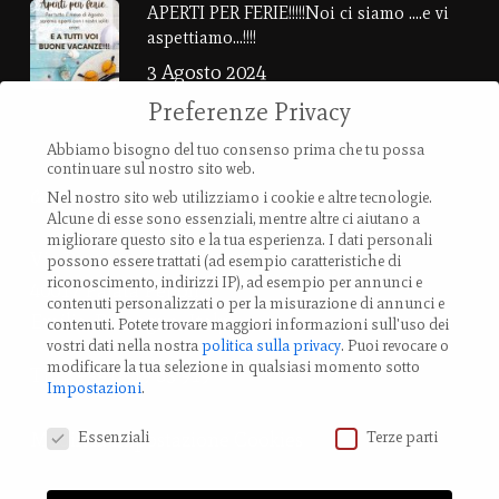
APERTI PER FERIE!!!!!Noi ci siamo ….e vi
aspettiamo…!!!!
3 Agosto 2024
Preferenze Privacy
Abbiamo bisogno del tuo consenso prima che tu possa
continuare sul nostro sito web.
Contatti
Nel nostro sito web utilizziamo i cookie e altre tecnologie.
Alcune di esse sono essenziali, mentre altre ci aiutano a
migliorare questo sito e la tua esperienza.
I dati personali
Via Provanone 4907 (30,71 km)
possono essere trattati (ad esempio caratteristiche di
riconoscimento, indirizzi IP), ad esempio per annunci e
40017 Palata Pepoli,
contenuti personalizzati o per la misurazione di annunci e
Emilia-Romagna, Italy
contenuti.
Potete trovare maggiori informazioni sull'uso dei
vostri dati nella nostra
politica sulla privacy
.
Puoi revocare o
modificare la tua selezione in qualsiasi momento sotto
TEL.: +39 0519 85 919
Impostazioni
.
Preferenze Privacy
Modifica impostazione Cookies
Essenziali
Terze parti