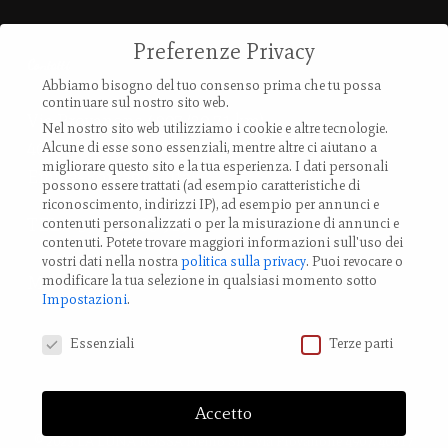
Preferenze Privacy
Contatti
Abbiamo bisogno del tuo consenso prima che tu possa
continuare sul nostro sito web.
Via Provanone 4907 (30,71 km)
Nel nostro sito web utilizziamo i cookie e altre tecnologie.
40017 Palata Pepoli,
Alcune di esse sono essenziali, mentre altre ci aiutano a
migliorare questo sito e la tua esperienza.
I dati personali
Emilia-Romagna, Italy
possono essere trattati (ad esempio caratteristiche di
riconoscimento, indirizzi IP), ad esempio per annunci e
TEL.: +39 0519 85 919
contenuti personalizzati o per la misurazione di annunci e
contenuti.
Potete trovare maggiori informazioni sull'uso dei
vostri dati nella nostra
politica sulla privacy
.
Puoi revocare o
modificare la tua selezione in qualsiasi momento sotto
Modifica impostazione Cookies
Impostazioni
.
Preferenze Privacy
Essenziali
Terze parti
Accetto
© 2023 LA LUNA ROSSA Nemo Srl - via Provanone 4907, 40017